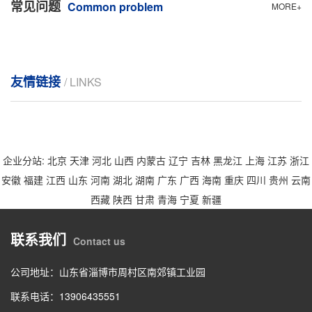
常见问题
Common problem
MORE+
友情链接
/ LINKS
企业分站:
北京
天津
河北
山西
内蒙古
辽宁
吉林
黑龙江
上海
江苏
浙江
安徽
福建
江西
山东
河南
湖北
湖南
广东
广西
海南
重庆
四川
贵州
云南
西藏
陕西
甘肃
青海
宁夏
新疆
联系我们
Contact us
公司地址：山东省淄博市周村区南郊镇工业园
联系电话：13906435551