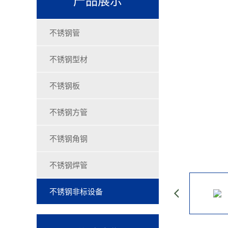
不锈钢管
不锈钢型材
不锈钢板
不锈钢方管
不锈钢角钢
不锈钢焊管
不锈钢非标设备