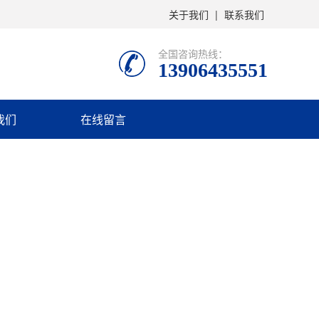
关于我们
|
联系我们
全国咨询热线：
13906435551
我们
在线留言