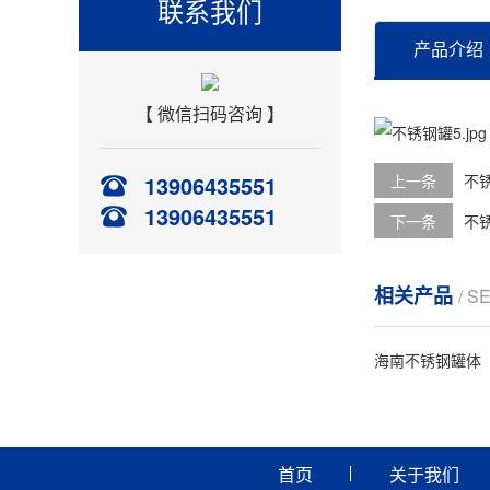
联系我们
产品介绍
【 微信扫码咨询 】
13906435551
上一条
不
13906435551
下一条
不
相关产品
/ S
海南不锈钢罐体
首页
关于我们